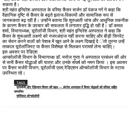
सकता है।
श्री महंत इन्दिरेश अस्पताल के वरिष्ठ कैंसर सर्जन डाॅ पंकज गर्ग ने कहा कि
वैज्ञानिक दृष्टि से कैंसर के बढ़ते इलाज-विकल्पों और सामाजिक रूप से
जागरूकता बढ़ रही है। उन्होंने बताया कि शुरुआती जांच और आधुनिक तकनीक
के कारण कैंसर के उपचार की सफलता में लगातार वृद्धि हो रही है। डाॅ कमल
शर्मा, विभागाध्यक्ष, यूरोलाॅजी विभाग, श्री महंत इन्दिरेश अस्पताल ने कहा कि
कैंसर के शुरूआती लक्ष्णो को नजरअंदाज नहीं करना चाहिए और बीड़ी सिगरेट
का सेवन करने वालों को पेशाब में खून आने के लक्ष्ण दिखाई दे ंतो तुरन्त उन्हें
तत्काल यूरोलाॅजिस्ट या कैंसर विशेषज्ञ से मिलकर परामर्श लेना चाहिए।
इस अवसर पर रेडिएश
आन्कोलाॅजी विभाग के विभाागाध्क्ष डॉ. मनोज गुप्ता ने अस्पताल प्रबंधन की ओर
से सभी कैंसर योद्धाओं की यात्रा और उनके संघर्ष को नमन किया । इस अवसर
पर कैंसर सर्जरी विभाग, यूरोलाॅजी एवम् रेडिएशन ऑन्कोलॉजी विभाग के स्टाफ
उपस्थित रहे।
TAGS
यूरोलॉजी और रेडिएशन विभाग की पहल — इंद्रेश अस्पताल में कैंसर योद्धाओं को परिवार सहित
सम्मानित
सर्जिकल ऑन्कोलॉजी